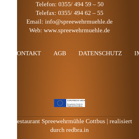
Telefon: 0355/ 494 59 – 50
Telefax: 0355/ 494 62 – 55
Email: info@spreewehrmuehle.de
Web: www.spreewehrmuehle.de
KONTAKT
AGB
DATENSCHUTZ
I
© Restaurant Spreewehrmühle Cottbus | realisiert
durch
redbra.in